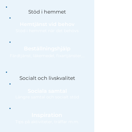
Stöd i hemmet
Hemtjänst vid behov
Stöd i hemmet när det behövs
Beställningshjälp
Färdtjänst, läkemedel, fixartjänster,...
Socialt och livskvalitet
Sociala samtal
Längre samtal och socialt stöd
Inspiration
Tips på aktiviteter, träffar m.m.