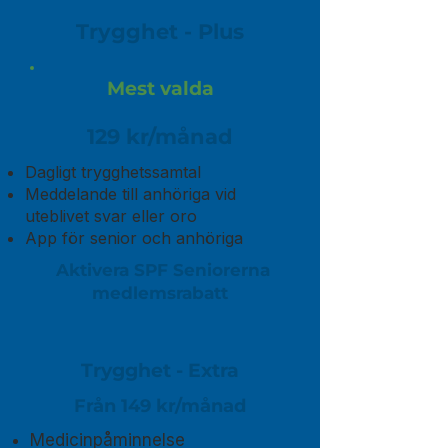
Trygghet - Plus
Mest valda
129 kr/månad
Dagligt trygghetssamtal
Meddelande till anhöriga vid
uteblivet svar eller oro
App för senior och anhöriga
Aktivera SPF Seniorerna
medlemsrabatt
Trygghet - Extra
Från 149 kr/månad
Medicinpåminnelse