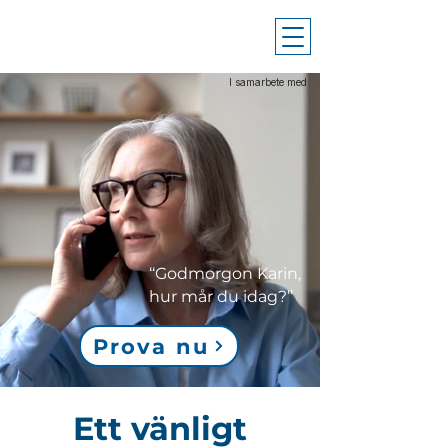
I samarbete med
‘‘Godmorgon Karin,
hur mår du idag?’’
Prova nu
Ett vänligt