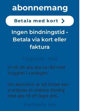
abonnemang
Betala med kort
Ingen bindningstid •
Betala via kort eller
faktura
Trygghet - Bas
Vi vill att alla ska ha råd med
trygghet i vardagen.
Om ekonomin är ett hinder kan
vi erbjuda en enklare lösning
med app till ett lägre pris.​
Kontakta oss