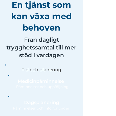
En tjänst som
kan växa med
behoven
Från dagligt
trygghetssamtal till mer
stöd i vardagen
Tid och planering
Medicinpåminnelse
Påminnelser och uppföljning
Dagsplanering
Påminnelser och info för dagen