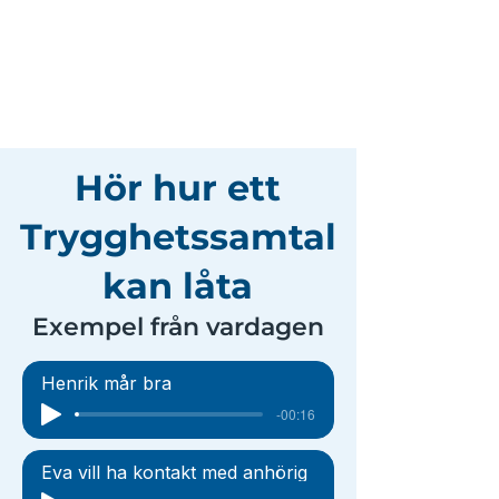
vardagen – och gör det
lättare att finnas där för
varandra.
Hör hur ett
Trygghetssamtal
kan låta
Exempel från vardagen
Henrik mår bra
-00:16
Eva vill ha kontakt med anhörig