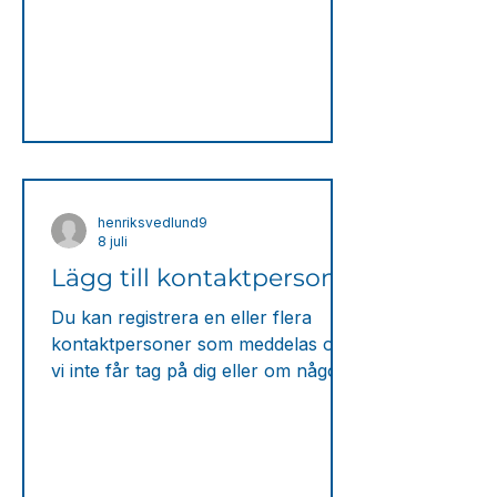
010-80 85 106. Spara ner
kontaktkortet 2. Lägg till
kontaktperson För
henriksvedlund9
8 juli
Lägg till kontaktperson
Du kan registrera en eller flera
kontaktpersoner som meddelas om
vi inte får tag på dig eller om något
inte står rätt till. Kontaktpersonen
kan vara en anhörig, vän, granne
eller annan betrodd person. Allt vi
behöver är kontaktpersonens namn