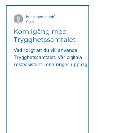
henriksvedlund9
9 juli
Kom igång med
Trygghetssamtalet
Vad roligt att du vill använda
Trygghetssamtalet. Vår digitala
röstassistent Lena ringer upp dig
varje dag på den tid du har valt.
Nedan är några bra steg för att det
ska fungera så bra som möjligt. 1.
Spara Lenas nummer Börja gärna
med att spara Lenas kontaktkort i
din telefon. Då ser du att det är
Trygghetssamtalet som ringer och
kan enkelt ringa tillbaka till Lena om
du missar samtalet. Lena ringer från