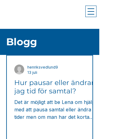
Blogg
henriksvedlund9
13 juli
Hur pausar eller ändrar
jag tid för samtal?
Det är möjligt att be Lena om hjälp
med att pausa samtal eller ändra
tider men om man har det korta
Trygghetssamtalet kan det vara
svårt att hinna prata med Lena om