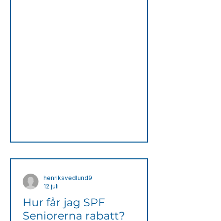
det. Det är även möjligt att logga in
på Min Sida som finns högst upp på
Trygghetssamtalet.se där du kan
göra alla ändringar av dina uppgifter
och inställningar. Se vår guide för
att logga in på Min Sida.
henriksvedlund9
12 juli
Hur får jag SPF
Seniorerna rabatt?