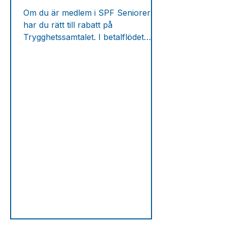
Om du är medlem i SPF Seniorerna
har du rätt till rabatt på
Trygghetssamtalet. I betalflödet
finns det en ruta där det står
"Rabattkod". I den rutan ska du
fylla i koden SPF2026. OBS!
Medlemsskap i SPF Seniorerna
krävs för att vara berättigad till
rabatten.